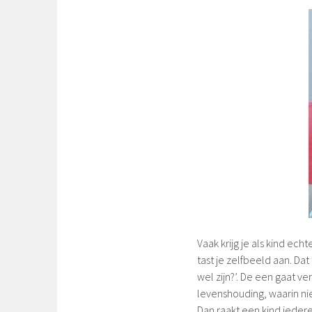
Vaak krijg je als kind ec
tast je zelfbeeld aan. Dat
wel zijn?’. De een gaat v
levenshouding, waarin ni
Dan raakt een kind iedere