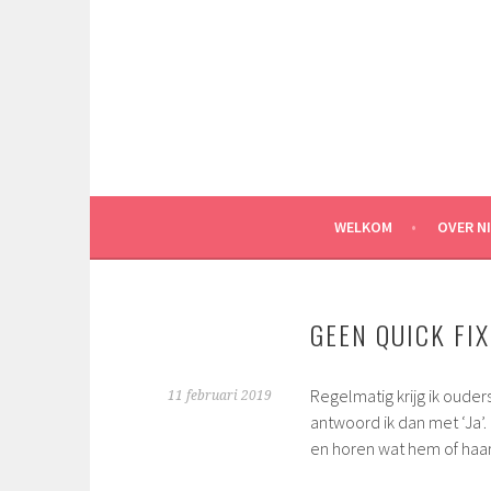
Spring
naar
inhoud
WELKOM
OVER N
GEEN QUICK FIX
Regelmatig krijg ik ouders
11 februari 2019
antwoord ik dan met ‘Ja’. E
en horen wat hem of haar 