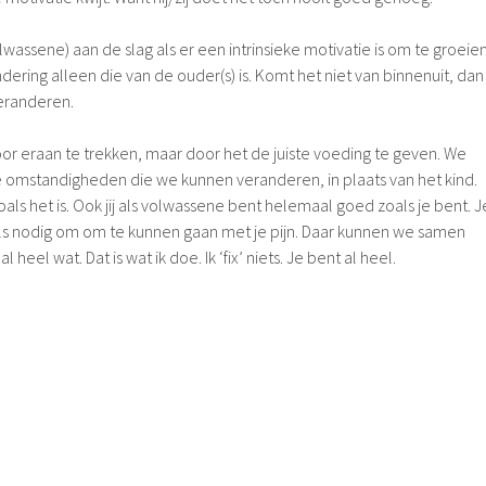
lwassene) aan de slag als er een intrinsieke motivatie is om te groeien
ndering alleen die van de ouder(s) is. Komt het niet van binnenuit, dan
veranderen.
oor eraan te trekken, maar door het de juiste voeding te geven. We
 omstandigheden die we kunnen veranderen, in plaats van het kind.
oals het is. Ook jij als volwassene bent helemaal goed zoals je bent. J
ls nodig om om te kunnen gaan met je pijn. Daar kunnen we samen
al heel wat. Dat is wat ik doe. Ik ‘fix’ niets. Je bent al heel.