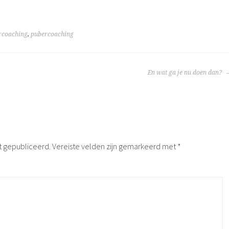
rcoaching
,
pubercoaching
TIE
En wat ga je nu doen dan?
t gepubliceerd.
Vereiste velden zijn gemarkeerd met
*