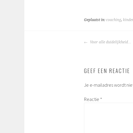
Geplaatst in:
coaching
,
kinde
BERICHTNAVIGA
Voor alle duidelijkheid…
GEEF EEN REACTIE
Je e-mailadres wordt nie
Reactie
*