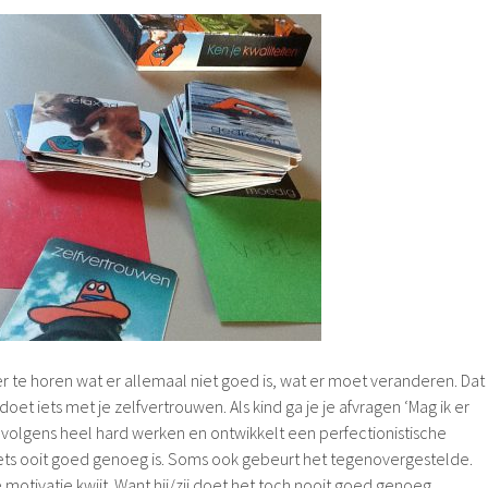
hter te horen wat er allemaal niet goed is, wat er moet veranderen. Dat
 doet iets met je zelfvertrouwen. Als kind ga je je afvragen ‘Mag ik er
ervolgens heel hard werken en ontwikkelt een perfectionistische
ets ooit goed genoeg is. Soms ook gebeurt het tegenovergestelde.
 motivatie kwijt. Want hij/zij doet het toch nooit goed genoeg.