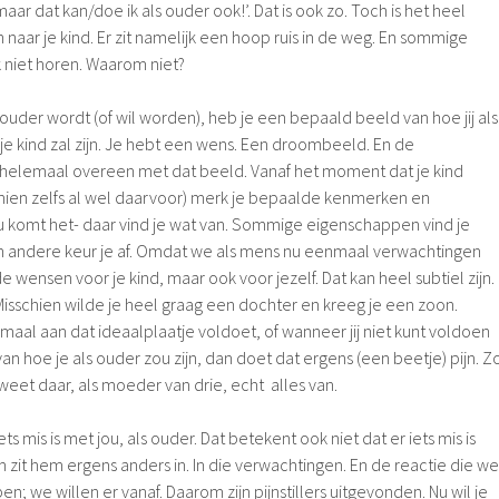
maar dat kan/doe ik als ouder ook!’. Dat is ook zo. Toch is het heel
n naar je kind. Er zit namelijk een hoop ruis in de weg. En sommige
ok niet horen. Waarom niet?
uder wordt (of wil worden), heb je een bepaald beeld van hoe jij als
e je kind zal zijn. Je hebt een wens. Een droombeeld. En de
 helemaal overeen met dat beeld. Vanaf het moment dat je kind
hien zelfs al wel daarvoor) merk je bepaalde kenmerken en
 komt het- daar vind je wat van. Sommige eigenschappen vind je
n andere keur je af. Omdat we als mens nu eenmaal verwachtingen
wensen voor je kind, maar ook voor jezelf. Dat kan heel subtiel zijn.
Misschien wilde je heel graag een dochter en kreeg je een zoon.
maal aan dat ideaalplaatje voldoet, of wanneer jij niet kunt voldoen
van hoe je als ouder zou zijn, dan doet dat ergens (een beetje) pijn. Z
weet daar, als moeder van drie, echt alles van.
ts mis is met jou, als ouder. Dat betekent ook niet dat er iets mis is
 zit hem ergens anders in. In die verwachtingen. En de reactie die we
n; we willen er vanaf. Daarom zijn pijnstillers uitgevonden. Nu wil je