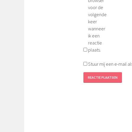
browser
voor de
volgende
keer
wanneer
ik een
reactie
plaats.
Stuur mij een e-mail al