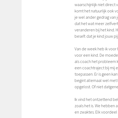
waarschijnlijk niet direct
komt het natuurlijk ook v
je wel ander gedrag van j
dat het wat meer zelfvert
veranderen bij het kind. He
beseft dat je kind jouw pij
Van de week heb ik voor 
voor een kind. De moeder
als coach het probleem k
een coachtraject bij mij 
toepassen. Er is geen kan
begint allemaal wel met 
opgelost. Of niet datgen
Ik vind het ontzettend be
zoals het is. We hebben 
en zwaktes. Elk voordeel 