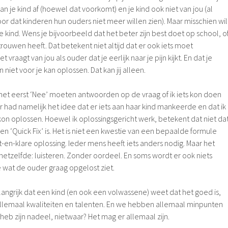
 van je kind af (hoewel dat voorkomt) en je kind ook niet van jou (al
oor dat kinderen hun ouders niet meer willen zien). Maar misschien wil
e kind. Wens je bijvoorbeeld dat het beter zijn best doet op school, o
rouwen heeft. Dat betekent niet altijd dat er ook iets moet
t vraagt van jou als ouder dat je eerlijk naar je pijn kijkt. En dat je
n niet voor je kan oplossen. Dat kan jij alleen.
het eerst ‘Nee’ moeten antwoorden op de vraag of ik iets kon doen
 had namelijk het idee dat er iets aan haar kind mankeerde en dat ik
on oplossen. Hoewel ik oplossingsgericht werk, betekent dat niet da
een ‘Quick Fix’ is. Het is niet een kwestie van een bepaalde formule
t-en-klare oplossing. Ieder mens heeft iets anders nodig. Maar het
hetzelfde: luisteren. Zonder oordeel. En soms wordt er ook niets
e wat de ouder graag opgelost ziet.
langrijk dat een kind (en ook een volwassene) weet dat het goed is,
allemaal kwaliteiten en talenten. En we hebben allemaal minpunten
heb zijn nadeel, nietwaar? Het mag er allemaal zijn.