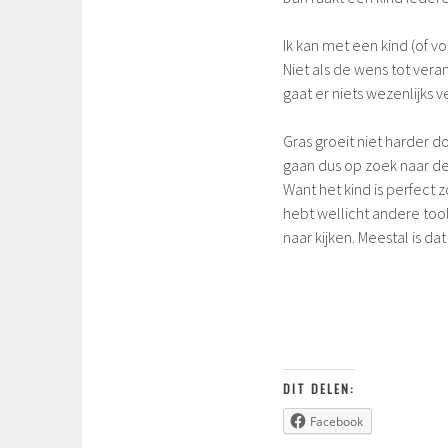
Ik kan met een kind (of vo
Niet als de wens tot vera
gaat er niets wezenlijks 
Gras groeit niet harder d
gaan dus op zoek naar de
Want het kind is perfect z
hebt wellicht andere too
naar kijken. Meestal is dat 
DIT DELEN:
Facebook