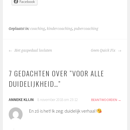
Facebook
Geplaatst in:
coaching
,
kindercoaching
,
pubercoaching
BERICHTNAVIGATIE
Het gaspedaal loslaten
Geen Quick Fix
7 GEDACHTEN OVER “
VOOR ALLE
DUIDELIJKHEID…
”
ANNEKE KLIJN
8 november 2018 om 23:12
BEANTWOORDEN
En zó is het! Ik zeg: duidelijk verhaal!