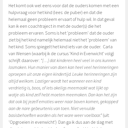
Het komt ook wel eens voor dat de ouders komen met een
hulpvraag voor het kind (lees: de puber) en dat die
helemaal geen probleem ervaart of hulp wil. In dat geval
kan ik een coachtraject in met de ouder(s) die het
probleem ervaren. Soms is het ‘probleem’ dat de ouder
ziet bij het kind namelijk helemaal niet het ‘probleem’ van
het kind. Soms spiegelt het kind iets van de ouder. Carla
van Wensen (waarbij ik de cursus ‘Kind in Evenwicht’ volg)
schrijft daarover:
“[…] dat kinderen heel veel in ons kunnen
losmaken. Hun manier van doen kan heel veel herinneringen
oproepen uit onze eigen kindertijd. Leuke herinneringen zijn
altijd welkom. Lastiger wordt het wanneer een kind
verdrietig is, boos, of iets akeligs meemaakt wat lijkt op
watje als kind zelf hebt moeten meemaken. Dan kan het zijn
dat ook bij jezelf emoties weer naar boven komen, gekopped
aan de nare gebeurtenis van toen. Niet vervulde
basisbehoeften worden als het ware weer voelbaar.”
(uit:
‘Opgroeien in evenwicht’) Dan ga ik dus aan de slag met