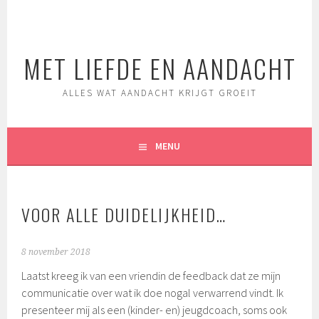
Spring
naar
inhoud
MET LIEFDE EN AANDACHT
ALLES WAT AANDACHT KRIJGT GROEIT
MENU
VOOR ALLE DUIDELIJKHEID…
8 november 2018
Laatst kreeg ik van een vriendin de feedback dat ze mijn
communicatie over wat ik doe nogal verwarrend vindt. Ik
presenteer mij als een (kinder- en) jeugdcoach, soms ook