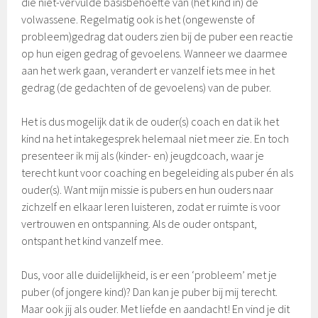
die niet-vervulde basisbehoefte van (het kind in) de
volwassene. Regelmatig ook is het (ongewenste of
probleem)gedrag dat ouders zien bij de puber een reactie
op hun eigen gedrag of gevoelens. Wanneer we daarmee
aan het werk gaan, verandert er vanzelf iets mee in het
gedrag (de gedachten of de gevoelens) van de puber.
Het is dus mogelijk dat ik de ouder(s) coach en dat ik het
kind na het intakegesprek helemaal niet meer zie. En toch
presenteer ik mij als (kinder- en) jeugdcoach, waar je
terecht kunt voor coaching en begeleiding als puber én als
ouder(s). Want mijn missie is pubers en hun ouders naar
zichzelf en elkaar leren luisteren, zodat er ruimte is voor
vertrouwen en ontspanning. Als de ouder ontspant,
ontspant het kind vanzelf mee.
Dus, voor alle duidelijkheid, is er een ‘probleem’ met je
puber (of jongere kind)? Dan kan je puber bij mij terecht.
Maar ook jij als ouder. Met liefde en aandacht! En vind je dit