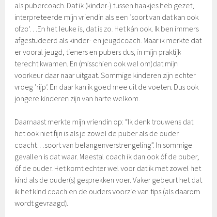
als pubercoach. Dat ik (kinder-) tussen haakjes heb gezet,
interpreteerde mijn vriendin als een ‘soort van dat kan ook
ofzo’…En het leuke is, dat is zo. Het kán ook. Ik ben immers
afgestudeerd als kinder- en jeugdcoach. Maar ik merkte dat
er vooral jeugd, tieners en pubers dus, in mijn praktijk
terecht kwamen. En (misschien ook wel om)dat mijn
voorkeur daar naar uitgaat. Sommige kinderen zijn echter
vroeg ‘rijp’. En daar kan ik goed mee uit de voeten. Dus ook
jongere kinderen zijn van harte welkom.
Daarnaast merkte mijn vriendin op: “Ik denk trouwens dat
het ook niet fijn is als je zowel de puber als de ouder
coacht…soort van belangenverstrengeling”.
In sommige
gevallen is dat waar. Meestal coach ik dan ook óf de puber,
óf de ouder. Het komt echter wel voor dat ik met zowel het
kind als de ouder(s) gesprekken voer. Vaker gebeurt het dat
ik het kind coach en de ouders voorzie van tips (als daarom
wordt gevraagd).