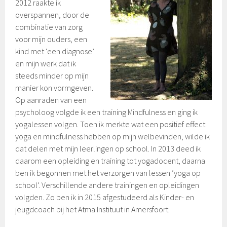
2012 raakte ik
overspannen, door de
combinatie van zorg
voor mijn ouders, een
kind met ‘een diagnose’
en mijn werk dat ik
steeds minder op mijn
manier kon vormgeven.
Op aanraden van een
psycholoog volgde ik een training Mindfulness en ging ik
yogalessen volgen. Toen ik merkte wat een positief effect
yoga en mindfulness hebben op mijn welbevinden, wilde ik
dat delen met mijn leerlingen op school. In 2013 deed ik
daarom een opleiding en training tot yogadocent, daarna
ben ik begonnen met het verzorgen van lessen ‘yoga op
school’. Verschillende andere trainingen en opleidingen
volgden. Zo ben ik in 2015 afgestudeerd als Kinder- en
jeugdcoach bij het Atma Instituut in Amersfoort.