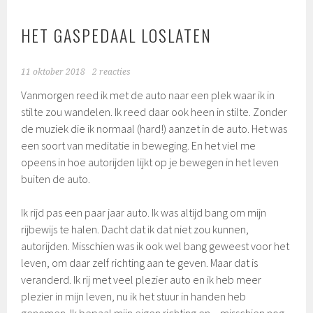
HET GASPEDAAL LOSLATEN
11 oktober 2018
2 reacties
Vanmorgen reed ik met de auto naar een plek waar ik in
stilte zou wandelen. Ik reed daar ook heen in stilte. Zonder
de muziek die ik normaal (hard!) aanzet in de auto. Het was
een soort van meditatie in beweging. En het viel me
opeens in hoe autorijden lijkt op je bewegen in het leven
buiten de auto.
Ik rijd pas een paar jaar auto. Ik was altijd bang om mijn
rijbewijs te halen. Dacht dat ik dat niet zou kunnen,
autorijden. Misschien was ik ook wel bang geweest voor het
leven, om daar zelf richting aan te geven. Maar dat is
veranderd. Ik rij met veel plezier auto en ik heb meer
plezier in mijn leven, nu ik het stuur in handen heb