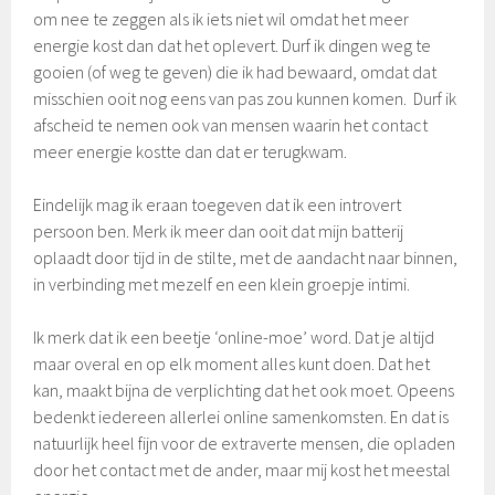
om nee te zeggen als ik iets niet wil omdat het meer
energie kost dan dat het oplevert. Durf ik dingen weg te
gooien (of weg te geven) die ik had bewaard, omdat dat
misschien ooit nog eens van pas zou kunnen komen. Durf ik
afscheid te nemen ook van mensen waarin het contact
meer energie kostte dan dat er terugkwam.
Eindelijk mag ik eraan toegeven dat ik een introvert
persoon ben. Merk ik meer dan ooit dat mijn batterij
oplaadt door tijd in de stilte, met de aandacht naar binnen,
in verbinding met mezelf en een klein groepje intimi.
Ik merk dat ik een beetje ‘online-moe’ word. Dat je altijd
maar overal en op elk moment alles kunt doen. Dat het
kan, maakt bijna de verplichting dat het ook moet. Opeens
bedenkt iedereen allerlei online samenkomsten. En dat is
natuurlijk heel fijn voor de extraverte mensen, die opladen
door het contact met de ander, maar mij kost het meestal