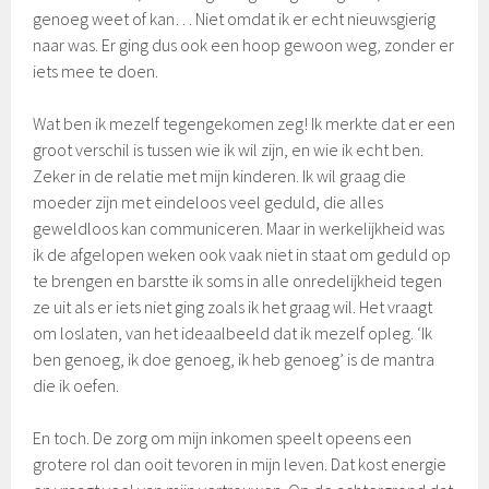
genoeg weet of kan… Niet omdat ik er echt nieuwsgierig
naar was. Er ging dus ook een hoop gewoon weg, zonder er
iets mee te doen.
Wat ben ik mezelf tegengekomen zeg! Ik merkte dat er een
groot verschil is tussen wie ik wil zijn, en wie ik echt ben.
Zeker in de relatie met mijn kinderen. Ik wil graag die
moeder zijn met eindeloos veel geduld, die alles
geweldloos kan communiceren. Maar in werkelijkheid was
ik de afgelopen weken ook vaak niet in staat om geduld op
te brengen en barstte ik soms in alle onredelijkheid tegen
ze uit als er iets niet ging zoals ik het graag wil. Het vraagt
om loslaten, van het ideaalbeeld dat ik mezelf opleg. ‘Ik
ben genoeg, ik doe genoeg, ik heb genoeg’ is de mantra
die ik oefen.
En toch. De zorg om mijn inkomen speelt opeens een
grotere rol dan ooit tevoren in mijn leven. Dat kost energie