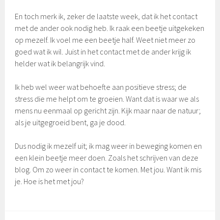
En toch merk ik, zeker de laatste week, dat ik het contact
met de ander ook nodig heb. Ik raak een beetje uitgekeken
op mezelf. Ik voel me een beetje half. Weet niet meer zo
goed wat ik wil. Juist in het contact met de ander krijg ik
helder wat ik belangrijk vind.
Ik heb wel weer wat behoefte aan positieve stress; de
stress die me helpt om te groeien. Want dat is waar we als
mens nu eenmaal op gericht zijn. Kijk maar naar de natuur;
als je uitgegroeid bent, ga je dood.
Dus nodig ik mezelf uit; ik mag weer in beweging komen en
een klein beetje meer doen. Zoals het schrijven van deze
blog. Om zo weer in contact te komen. Met jou. Want ik mis
je. Hoe is het met jou?