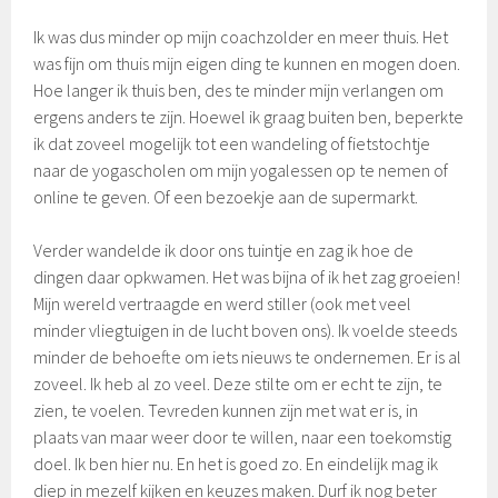
Ik was dus minder op mijn coachzolder en meer thuis. Het
was fijn om thuis mijn eigen ding te kunnen en mogen doen.
Hoe langer ik thuis ben, des te minder mijn verlangen om
ergens anders te zijn. Hoewel ik graag buiten ben, beperkte
ik dat zoveel mogelijk tot een wandeling of fietstochtje
naar de yogascholen om mijn yogalessen op te nemen of
online te geven. Of een bezoekje aan de supermarkt.
Verder wandelde ik door ons tuintje en zag ik hoe de
dingen daar opkwamen. Het was bijna of ik het zag groeien!
Mijn wereld vertraagde en werd stiller (ook met veel
minder vliegtuigen in de lucht boven ons). Ik voelde steeds
minder de behoefte om iets nieuws te ondernemen. Er is al
zoveel. Ik heb al zo veel. Deze stilte om er echt te zijn, te
zien, te voelen. Tevreden kunnen zijn met wat er is, in
plaats van maar weer door te willen, naar een toekomstig
doel. Ik ben hier nu. En het is goed zo. En eindelijk mag ik
diep in mezelf kijken en keuzes maken. Durf ik nog beter