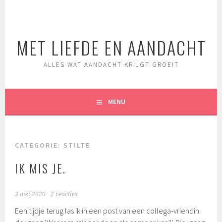
Spring
naar
inhoud
MET LIEFDE EN AANDACHT
ALLES WAT AANDACHT KRIJGT GROEIT
MENU
CATEGORIE:
STILTE
IK MIS JE.
3 mei 2020
2 reacties
Een tijdje terug las ik in een post van een collega-vriendin