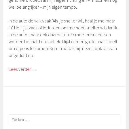
genomen. Ik bepaal mijn eigen richting en – misschien nog
wel belangrijker – mijn eigen tempo.
In de auto denk ik vaak ‘Als je sneller wil, haal je me maar
in’. Het lijkt vaak of iedereen om me heen sneller wil dan ik.
In de auto, maar ook daarbuiten. Er moeten successen
worden behaald en snel! Het lijkt of men grote haast heeft
om ergens te komen. Soms merk ik bij mezelf ook iets van
ongeduld op.
Lees verder
→
Zoeken
naar: