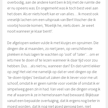
overbodig, aan de andere kant ben ik blij met de ruimte die
er nu opeens was. En ongemerkt was ik toch best veel aan
het doen. Als er niets hoeft kan er van alles… Ik moest ook
vreselijk lachen om een uitspraak van Bert Visscher die ik
voorbij hoorde komen; ‘Moeilijk he, niets doen. Je weet
nooit wanneer je klaar bent!’.
De afgelopen weken vulde ik met klusjes en opruimen. Die
dingen die al maanden, zo niet jaren, op verschillende
plekken in huis lagen te wachten op ‘ooit’ of ‘later’…om er
iets mee te doen of te lezen wanneer ik daar tijd voor zou
hebben. Dus…als niet nu, wanneer dan? En dat ruimt lekker
op zeg! Het viel me namelijk op dat er veel dingen op die
‘te-doen-lijstjes’ bestaat uit zaken die ik liever voor me uit
schoof, omdat ik er geen ruimte voor voelde of omdat ik er
simpelweg geen zin in had. Van veel van die dingen vroeg ik
me af waarom ik ze in hemelsnaam had bewaard. Blijkbaar
vanuit een bepaalde overtuiging, dat ik ergens nog beter in
moest worden, dat ik nog niet goed genoeg ben, niet