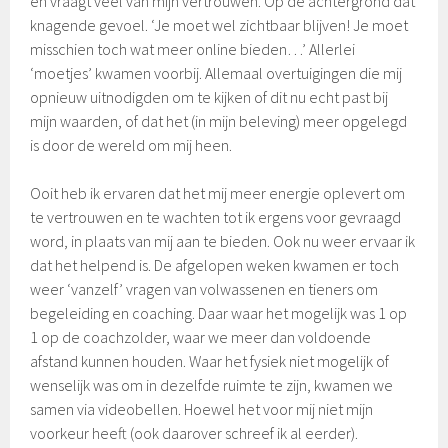
en vraagt veel van mijn vertrouwen. Op de achtergrond dat
knagende gevoel. ‘Je moet wel zichtbaar blijven! Je moet
misschien toch wat meer online bieden…’ Allerlei
‘moetjes’ kwamen voorbij. Allemaal overtuigingen die mij
opnieuw uitnodigden om te kijken of dit nu echt past bij
mijn waarden, of dat het (in mijn beleving) meer opgelegd
is door de wereld om mij heen.
Ooit heb ik ervaren dat het mij meer energie oplevert om
te vertrouwen en te wachten tot ik ergens voor gevraagd
word, in plaats van mij aan te bieden. Ook nu weer ervaar ik
dat het helpend is. De afgelopen weken kwamen er toch
weer ‘vanzelf’ vragen van volwassenen en tieners om
begeleiding en coaching. Daar waar het mogelijk was 1 op
1 op de coachzolder, waar we meer dan voldoende
afstand kunnen houden. Waar het fysiek niet mogelijk of
wenselijk was om in dezelfde ruimte te zijn, kwamen we
samen via videobellen. Hoewel het voor mij niet mijn
voorkeur heeft (ook daarover schreef ik al eerder).