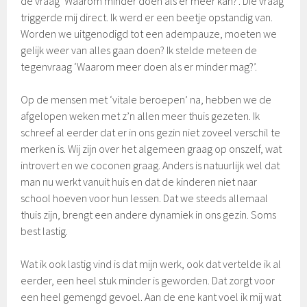
de vraag ‘Waarom minder doen als er meer kan?’. Die vraag
triggerde mij direct. Ik werd er een beetje opstandig van.
Worden we uitgenodigd tot een adempauze, moeten we
gelijk weer van alles gaan doen? Ik stelde meteen de
tegenvraag ‘Waarom meer doen als er minder mag?’.
Op de mensen met ‘vitale beroepen’ na, hebben we de
afgelopen weken met z’n allen meer thuis gezeten. Ik
schreef al eerder dat er in ons gezin niet zoveel verschil te
merken is. Wij zijn over het algemeen graag op onszelf, wat
introvert en we coconen graag. Anders is natuurlijk wel dat
man nu werkt vanuit huis en dat de kinderen niet naar
school hoeven voor hun lessen. Dat we steeds allemaal
thuis zijn, brengt een andere dynamiek in ons gezin. Soms
best lastig.
Wat ik ook lastig vind is dat mijn werk, ook dat vertelde ik al
eerder, een heel stuk minder is geworden. Dat zorgt voor
een heel gemengd gevoel. Aan de ene kant voel ik mij wat