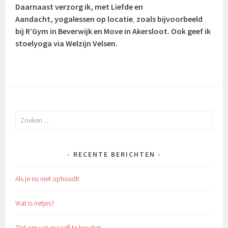
Daarnaast verzorg ik, met Liefde en
Aandacht, yogalessen op locatie
,
zoals bijvoorbeeld
bij R’Gym in Beverwijk en Move in Akersloot. Ook geef ik
stoelyoga via Welzijn Velsen.
Zoeken
naar:
RECENTE BERICHTEN
Als je nu niet ophoudt!
Wat is netjes?
Tijd om van mezelf te houden.