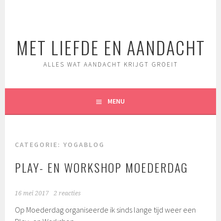
Spring
naar
inhoud
MET LIEFDE EN AANDACHT
ALLES WAT AANDACHT KRIJGT GROEIT
MENU
CATEGORIE:
YOGABLOG
PLAY- EN WORKSHOP MOEDERDAG
16 mei 2017
2 reacties
Op Moederdag organiseerde ik sinds lange tijd weer een