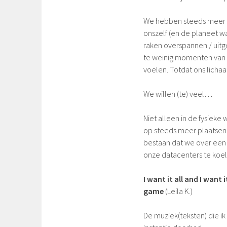
We hebben steeds meer e
onszelf (en de planeet w
raken overspannen / uitg
te weinig momenten van r
voelen. Totdat ons lichaa
We willen (te) veel…
Niet alleen in de fysieke 
op steeds meer plaatsen. N
bestaan dat we over een 
onze datacenters te koel
I want it all and I want 
game
(Leila K.)
De muziek(teksten) die ik