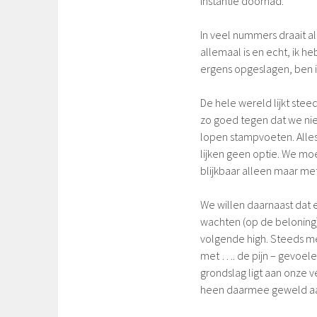
instantie doorhad.
In veel nummers draait all
allemaal is en echt, ik 
ergens opgeslagen, ben ik
De hele wereld lijkt stee
zo goed tegen dat we niet
lopen stampvoeten. Alles 
lijken geen optie. We mo
blijkbaar alleen maar me
We willen daarnaast dat 
wachten (op de beloning) l
volgende high. Steeds me
met …. de pijn – gevoel
grondslag ligt aan onze 
heen daarmee geweld a