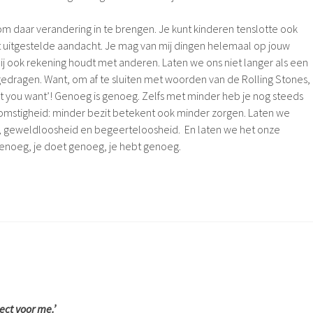
om daar verandering in te brengen. Je kunt kinderen tenslotte ook
 uitgestelde aandacht. Je mag van mij dingen helemaal op jouw
ij ook rekening houdt met anderen. Laten we ons niet langer als een
edragen. Want, om af te sluiten met woorden van de Rolling Stones,
at you want’! Genoeg is genoeg. Zelfs met minder heb je nog steeds
jkomstigheid: minder bezit betekent ook minder zorgen. Laten we
, geweldloosheid en begeerteloosheid. En laten we het onze
genoeg, je doet genoeg, je hebt genoeg.
ect voor me.’