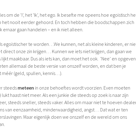
es om de ‘I’, het ‘Ik’, het ego. Ik besefte me opeens hoe egoïstisch he
heb het nooit eerder gehoord. En toch hebben die boodschappen zich
 ernaar gaan handelen – en ik niet alleen.
ds egoïstischer te worden…We kunnen, net als kleine kinderen, er nie
 direct onze zin krijgen… Kunnen we iets niet krijgen, dan gaan we
lijkt maakbaar. Dus als iets kan, dan moet het ook. ‘Nee’ en opgeven
eten allemaal de beste versie van onszelf worden, en dat ben je
t méér (geld, spullen, kennis…).
er steeds
meteen
in onze behoeftes wordt voorzien. Even moeten
ukt haast niet meer. Als een junkie die steeds op zoek is naar zijn
er, steeds sneller, steeds vaker. Alles om maar niet te hoeven deale
ens van eenzaamheid, minderwaardigheid, angst… Dat wat er ten
verslavingen. Maar eigenlijk doen we onszelf en de wereld om ons
an.