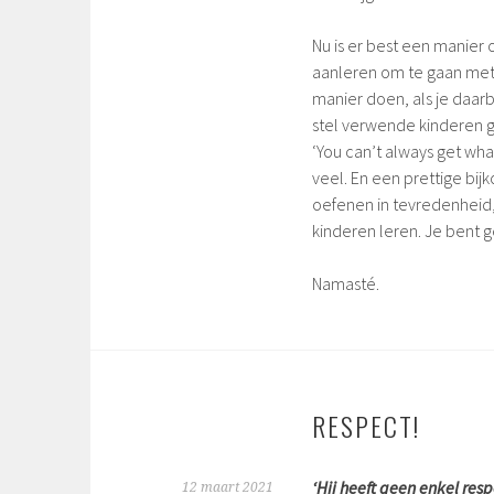
Nu is er best een manier 
aanleren om te gaan met
manier doen, als je daarb
stel verwende kinderen g
‘You can’t always get wh
veel. En een prettige bi
oefenen in tevredenheid
kinderen leren. Je bent 
Namasté.
RESPECT!
‘Hij heeft geen enkel resp
12 maart 2021