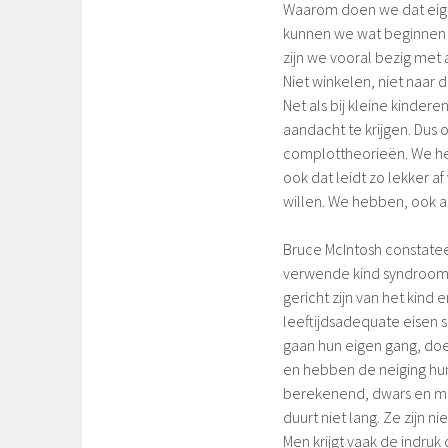
Waarom doen we dat eigenl
kunnen we wat beginnen t
zijn we vooral bezig met 
Niet winkelen, niet naar 
Net als bij kleine kinder
aandacht te krijgen. Dus
complottheorieën. We heb
ook dat leidt zo lekker a
willen. We hebben, ook a
Bruce McIntosh constateer
verwende kind syndroom 
gericht zijn van het kind 
leeftijdsadequate eisen 
gaan hun eigen gang, doe
en hebben de neiging hun
berekenend, dwars en man
duurt niet lang. Ze zijn 
Men krijgt vaak de indruk 