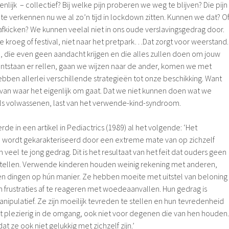
ijk – collectief? Bij welke pijn proberen we weg te blijven? Die pijn
e verkennen nu we al zo’n tijd in lockdown zitten. Kunnen we dat? O
afkicken? We kunnen veelal niet in ons oude verslavingsgedrag door.
de kroeg of festival, niet naar het pretpark…Dat zorgt voor weerstand.
en, die even geen aandacht krijgen en die alles zullen doen om jouw
 ontstaan er rellen, gaan we wijzen naar de ander, komen we met
ben allerlei verschillende strategieën tot onze beschikking. Want
f van waar het eigenlijk om gaat. Dat we niet kunnen doen wat we
ls volwassenen, last van het verwende-kind-syndroom.
de in een artikel in Pediactrics (1989) al het volgende: ‘Het
wordt gekarakteriseerd door een extreme mate van op zichzelf
en veel te jong gedrag. Dit is het resultaat van het feit dat ouders geen
stellen. Verwende kinderen houden weinig rekening met anderen,
n dingen op hún manier. Ze hebben moeite met uitstel van beloning
 frustraties af te reageren met woedeaanvallen. Hun gedrag is
ipulatief. Ze zijn moeilijk tevreden te stellen en hun tevredenheid
niet plezierig in de omgang, ook niet voor degenen die van hen houden.
dat ze ook niet gelukkig met zichzelf zijn.’