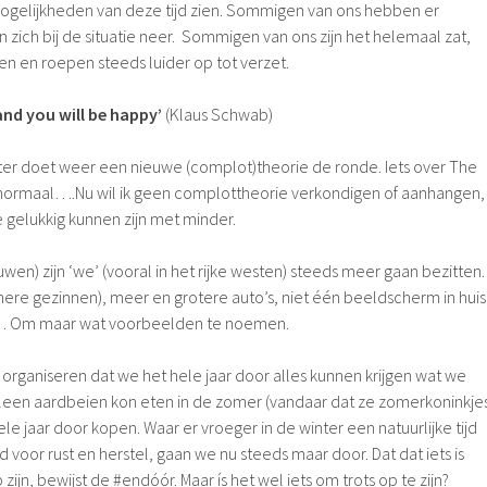
ogelijkheden van deze tijd zien. Sommigen van ons hebben er
zich bij de situatie neer. Sommigen van ons zijn het helemaal zat,
en en roepen steeds luider op tot verzet.
and you will be happy’
(Klaus Schwab)
er doet weer een nieuwe (complot)theorie de ronde. Iets over The
 normaal….Nu wil ik geen complottheorie verkondigen of aanhangen,
 gelukkig kunnen zijn met minder.
euwen) zijn ‘we’ (vooral in het rijke westen) steeds meer gaan bezitten.
nere gezinnen), meer en grotere auto’s, niet één beeldscherm in huis
n… Om maar wat voorbeelden te noemen.
 organiseren dat we het hele jaar door alles kunnen krijgen wat we
alleen aardbeien kon eten in de zomer (vandaar dat ze zomerkoninkje
ele jaar door kopen. Waar er vroeger in de winter een natuurlijke tijd
d voor rust en herstel, gaan we nu steeds maar door. Dat dat iets is
 zijn, bewijst de #endóór. Maar ís het wel iets om trots op te zijn?