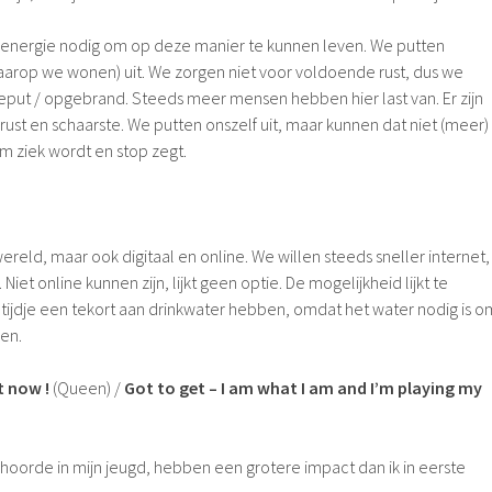
nergie nodig om op deze manier te kunnen leven. We putten
aarop we wonen) uit. We zorgen niet voor voldoende rust, dus we
eput / opgebrand. Steeds meer mensen hebben hier last van. Er zijn
ust en schaarste. We putten onszelf uit, maar kunnen dat niet (meer)
m ziek wordt en stop zegt.
wereld, maar ook digitaal en online. We willen steeds sneller internet,
iet online kunnen zijn, lijkt geen optie. De mogelijkheid lijkt te
tijdje een tekort aan drinkwater hebben, omdat het water nodig is o
en.
it now !
(Queen) /
Got to get – I am what I am and I’m playing my
 hoorde in mijn jeugd, hebben een grotere impact dan ik in eerste