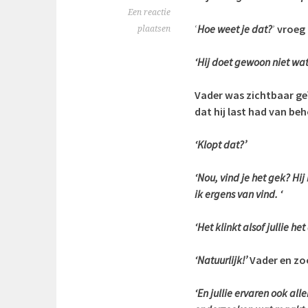
Een reactie
‘
Hoe weet je dat?
’
vroeg 
plaatsen
‘Hij doet gewoon niet wat
Vader was zichtbaar ge
dat hij last had van beh
‘Klopt dat?’
‘Nou, vind je het gek? Hij
ik ergens van vind. ‘
‘Het klinkt alsof jullie he
‘Natuurlijk!’
Vader en zo
‘En jullie ervaren ook all