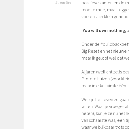
positieve kanten en de m
2 reacties
moeite mee, maar leggen 
voelen zich klein gehoud
‘You will own nothing, 
Onder de #buildbackbett
Big Reset en het nieuwe
maar ik geloof wel dat we
Al jaren (wellicht zelfs e
Grotere huizen (voor klei
maar in elke ruimte éé
We zijn het leven zo gaan
willen. Waar je vroeger 
heten), kun je ze nu het h
van schaarste was, een tij
waar we blijkbaar trots op