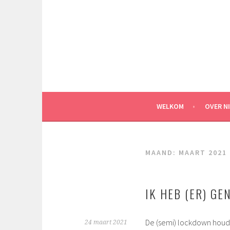
Spring
naar
inhoud
WELKOM
OVER N
MAAND:
MAART 2021
IK HEB (ER) GE
De (semi) lockdown houdt
24 maart 2021