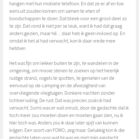
hangen met hun mobiele telefoon. En dat ze er af en toe
eens uit zouden komen om samen te eten of
boodschappen te doen. Dat bleek voor een groot deel zo
te zijn. Dat vond ik niet per se leuk, want ik had dat graag
anders gezien, maar hé…daar heb ik geen invloed op. En
omdat ik het al had verwacht, kon ik daar vrede mee
hebben.
Het was fijn om lekker buiten te zijn, te wandelen in de
omgeving, om mooie stenen te zoeken op het heerlijk
rustige strand, vogels te spotten, te genieten van de
eenvoud op de camping en de afwezigheid van
overvliegende vliegtuigen. Donkere nachten zonder
lichtvervuiling. De rust. Dat was precies zoals ik had
verwacht. Soms was er wat onrust, door de gedachte dat ik
toch meer zou moeten doen en moeten gaan zien, nu ik
hier toch was. Anders zou ik daar later spijt van kunnen
krijgen. Een soort van FOMO, zeg maar. Gelukkig kon ik die
gedachte laten voor wat hij was en met mijn aandacht