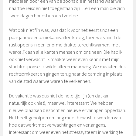
middelen door één van de zoons die in het land waar we
naartoe reisden niet toegestaan zijn…en een man die zich
twee dagen hondsberoerd voelde.
Wat ook niet fijn was, was dat ik voor het eerst sinds een
paar jaar weer paniekaanvallen kreeg, toen we vanuit de
rust opeens in een enorme drukte terechtkwamen, met
werkelijk aan alle kanten mensen om ons heen. Die had ik
ook niet verwacht. Ik maakte weer even kennis met mijn
vluchtresponse. Ik wilde alleen maar wég. We maakten dus
rechtsomkeert en gingen terug naar de camping in plaats
van de stad waar we waren te verkennen.
De vakantie was dus niet de hele tijd fijn (en dat kan
natuurlijk ook niet), maar wel interessant. We hebben
nieuwe plaatsen bezocht en nieuwe ervaringen opgedaan.
Het heeft geholpen om nog meer bewust te worden van
hoe dat werkt met verwachtingen en verlangens.
Interessant om weer even het stresssysteem in werking te