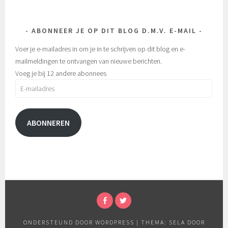
ABONNEER JE OP DIT BLOG D.M.V. E-MAIL
Voer je e-mailadres in om je in te schrijven op dit blog en e-
mailmeldingen te ontvangen van nieuwe berichten.
Voeg je bij 12 andere abonnees
E-
mailadres
ABONNEREN
FACEBOOK
TWITTER
ONDERSTEUND DOOR WORDPRESS
|
THEMA: SELA DOOR