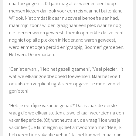
naartoe gingen… Dit jaar mag alles weer en een hoop
mensen kiezen dan ook voor een reis naar het buitenland.
Wij ook. Niet omdat ik daar nu zoveel behoefte aan had,
maar mijn zoons wilden graag naar een plek waar ze nog
niet eerder waren geweest. Toen ik opmerkte dat ze echt
nog niet op alle plekken in Nederland waren geweest,
werd er met ogen gerold en ‘grappig, Boomer’ geroepen.
Het werd Denemarken.
‘Geniet ervan!’, ‘Heb het gezellig samen!’, ‘Veel plezier!’ is
wat we elkaar goedbedoeld toewensen. Maar het voelt
ook als een verplichting. Als een opgave. Je moet vooral
genieten!
‘Heb je een fijne vakantie gehad?’ Dat is vaak de eerste
vraag die we elkaar stellen als we elkaar weer zien na een
vakantieperiode. (Of, wat neutraler, de vraag ‘Hoe was je
vakantie?’.) Je kunt eigenlijk niet antwoorden met ‘Nee, ik
heb geen fijne vakantie gehad’. Ja, het kan wel, maar dan