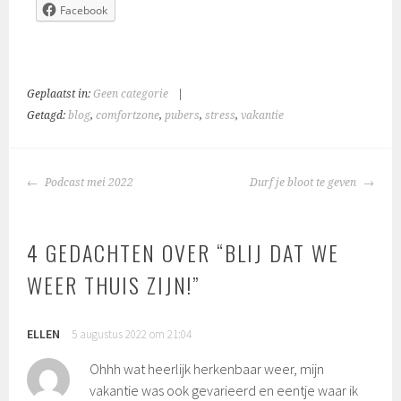
Facebook
Geplaatst in:
Geen categorie
|
Getagd:
blog
,
comfortzone
,
pubers
,
stress
,
vakantie
BERICHTNAVIGATIE
Podcast mei 2022
Durf je bloot te geven
4 GEDACHTEN OVER “
BLIJ DAT WE
WEER THUIS ZIJN!
”
ELLEN
5 augustus 2022 om 21:04
Ohhh wat heerlijk herkenbaar weer, mijn
vakantie was ook gevarieerd en eentje waar ik