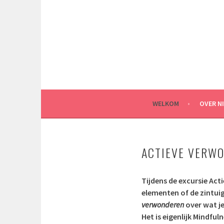
Spring
naar
inhoud
WELKOM
OVER N
ACTIEVE VERW
Tijdens de excursie Ac
elementen of de zintui
verwonderen
over wat j
Het is eigenlijk Mindful