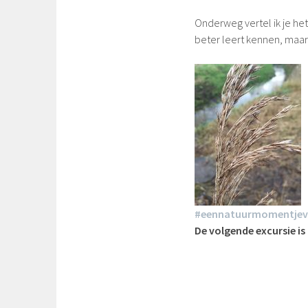
Onderweg vertel ik je he
beter leert kennen, maar
#eennatuurmomentjevo
De volgende excursie is