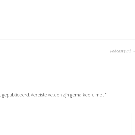
TIE
Podcast juni
t gepubliceerd.
Vereiste velden zijn gemarkeerd met
*