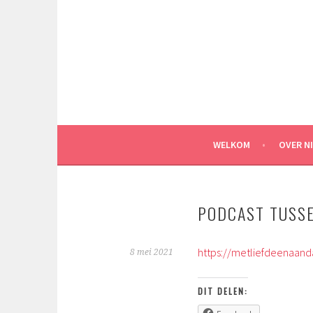
Spring
naar
inhoud
WELKOM
OVER N
PODCAST TUSS
https://metliefdeenaan
8 mei 2021
DIT DELEN: