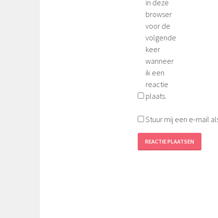
in deze
browser
voor de
volgende
keer
wanneer
ik een
reactie
plaats.
Stuur mij een e-mail al