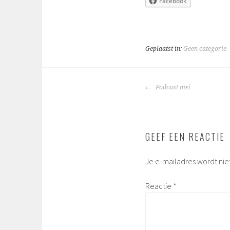
Facebook
Geplaatst in:
Geen categorie
BERICHTNAVIGA
Podcast mei
GEEF EEN REACTIE
Je e-mailadres wordt nie
Reactie
*