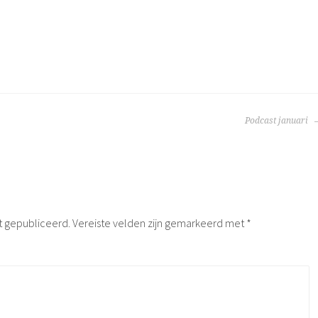
TIE
Podcast januari
t gepubliceerd.
Vereiste velden zijn gemarkeerd met
*