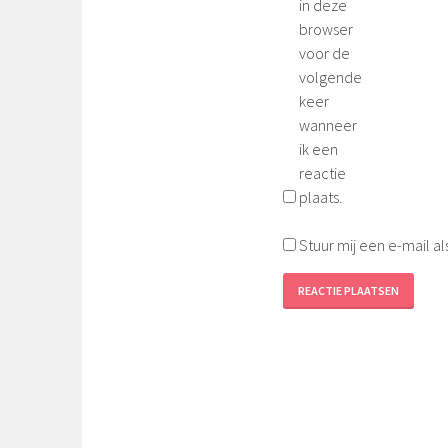
in deze
browser
voor de
volgende
keer
wanneer
ik een
reactie
plaats.
Stuur mij een e-mail al