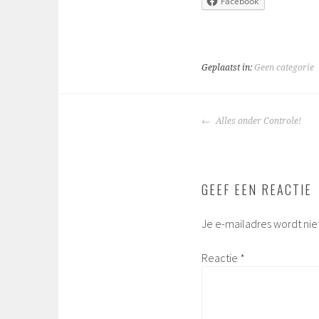
Facebook
Geplaatst in:
Geen categorie
BERICHTNAVIGA
Alles onder Controle!
GEEF EEN REACTIE
Je e-mailadres wordt nie
Reactie
*