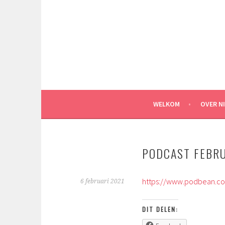
Spring
naar
inhoud
WELKOM
OVER N
PODCAST FEBR
https://www.podbean.c
6 februari 2021
DIT DELEN: