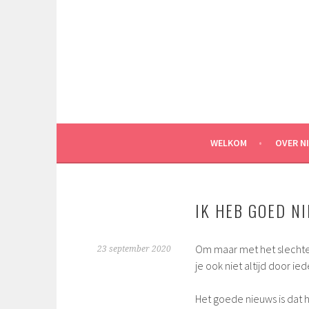
Spring
naar
inhoud
WELKOM
OVER N
IK HEB GOED N
Om maar met het slechte
23 september 2020
je ook niet altijd door i
Het goede nieuws is dat h