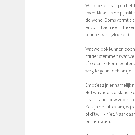
Wat doe je als je pijn he
even. Maar als de pijnstil
de wond. Soms vormt zich
er vormt zich een litteken
schreeuwen (vloeken). Da
Wat we ook kunnen doen 
milder stemmen (wat we bi
afleiden. Er komt echter
weg te gaan toch om je a
Emoties zijn er namelijk
Het was heel verstandig 
als iemand jouw voorraad
Ze zijn behulpzaam, wijzen
of dit wil ik niet. Maar 
binnen laten.