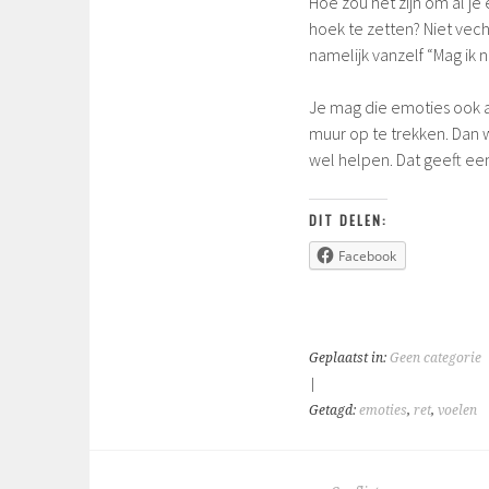
Hoe zou het zijn om al j
hoek te zetten? Niet vec
namelijk vanzelf “Mag ik 
Je mag die emoties ook a
muur op te trekken. Dan 
wel helpen. Dat geeft een
DIT DELEN:
Facebook
Geplaatst in:
Geen categorie
|
Getagd:
emoties
,
ret
,
voelen