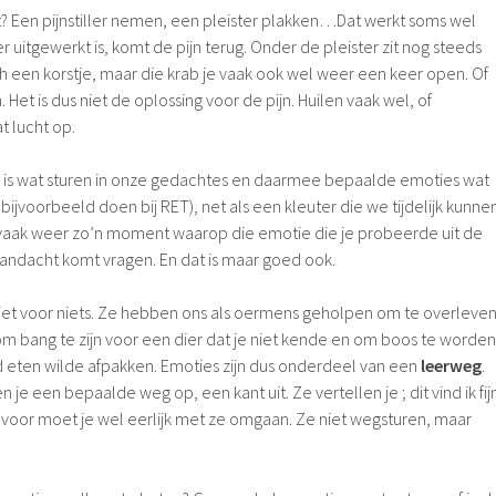
bt? Een pijnstiller nemen, een pleister plakken…Dat werkt soms wel
ler uitgewerkt is, komt de pijn terug. Onder de pleister zit nog steeds
 een korstje, maar die krab je vaak ook wel weer een keer open. Of
. Het is dus niet de oplossing voor de pijn. Huilen vaak wel, of
t lucht op.
is wat sturen in onze gedachtes en daarmee bepaalde emoties wat
jvoorbeeld doen bij RET), net als een kleuter die we tijdelijk kunne
 vaak weer zo’n moment waarop die emotie die je probeerde uit de
andacht komt vragen. En dat is maar goed ook.
 niet voor niets. Ze hebben ons als oermens geholpen om te overleven
om bang te zijn voor een dier dat je niet kende en om boos te worden
 eten wilde afpakken. Emoties zijn dus onderdeel van een
leerweg
.
 je een bepaalde weg op, een kant uit. Ze vertellen je ; dit vind ik fij
daarvoor moet je wel eerlijk met ze omgaan. Ze niet wegsturen, maar