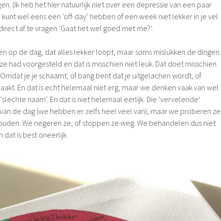
. (Ik heb het hier natuurlijk niet over een depressie van een paar
kunt wel eens een ‘off-day’ hebben of een week niet lekker in je vel
t direct af te vragen ‘Gaat het wel goed met me?’.
en op de dag, dat alles lekker loopt, maar soms mislukken de dingen.
je ze had voorgesteld en dat is misschien niet leuk. Dat doet misschien
. Omdat je je schaamt, of bang bent dat je uitgelachen wordt, of
aakt. En dat is echt helemaal niet erg, maar we denken vaak van wel.
lechte naam’. En dat is niet helemaal eerlijk. Die ‘vervelende’
 van de dag (we hebben er zelfs heel veel van), maar we proberen ze
houden. We negeren ze, of stoppen ze weg. We behandelen dus niet
 dat is best oneerlijk.