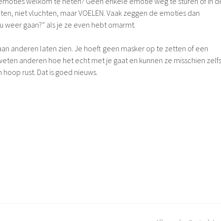
e emoties welkom te heten? Geen enkele emotie weg te sturen of in d
hten, niet vluchten, maar VOELEN. Vaak zeggen de emoties dan
nu weer gaan?” als je ze even hebt omarmt.
an anderen laten zien. Je hoeft geen masker op te zetten of een
weten anderen hoe het echt met je gaat en kunnen ze misschien zelf
 hoop rust. Dat is goed nieuws.