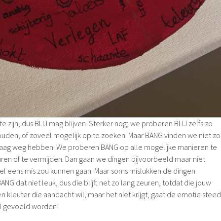
 te zijn, dus BLIJ mag blijven. Sterker nog; we proberen BLIJ zelfs zo
houden, of zoveel mogelijk op te zoeken. Maar BANG vinden we niet zo
graag weg hebben. We proberen BANG op alle mogelijke manieren te
ren of te vermijden. Dan gaan we dingen bijvoorbeeld maar niet
l eens mis zou kunnen gaan. Maar soms mislukken de dingen
ANG dat niet leuk, dus die blijft net zo lang zeuren, totdat die jouw
en kleuter die aandacht wil, maar het niet krijgt, gaat de emotie steed
 wil gevoeld worden!