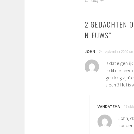
BERICHTNAVIGA
Conflict
2 GEDACHTEN O
NIEUWS
”
JOHN
24 september 2020 om
Is dat eigenlij
Is dit niet ee
gelukkig zijn’
slecht? Het is 
VANDATEMA
17 okt
John, da
zonder