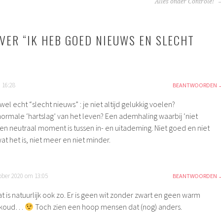
TIE
Alles onder Controle!
VER “
IK HEB GOED NIEUWS EN SLECHT
 16:28
BEANTWOORDEN
k wel echt “slecht nieuws” : je niet altijd gelukkig voelen?
n normale ‘hartslag’ van het leven? Een ademhaling waarbij ‘niet
 een neutraal moment is tussen in- en uitademing. Niet goed en niet
wat het is, niet meer en niet minder.
ober 2020 om 13:05
BEANTWOORDEN
t is natuurlijk ook zo. Er is geen wit zonder zwart en geen warm
 koud…
Toch zien een hoop mensen dat (nog) anders.