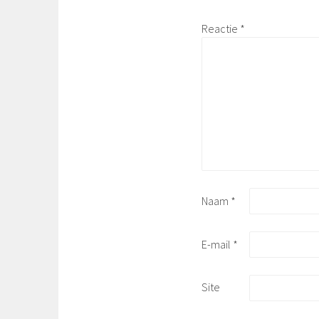
Reactie
*
Naam
*
E-mail
*
Site