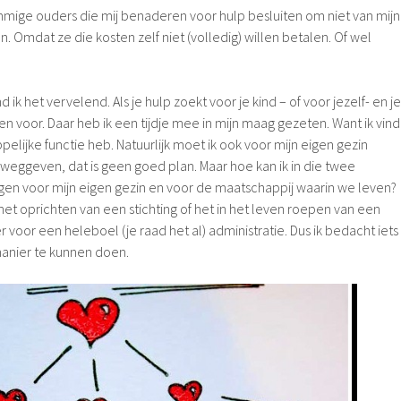
mige ouders die mij benaderen voor hulp besluiten om niet van mijn
. Omdat ze die kosten zelf niet (volledig) willen betalen. Of wel
d ik het vervelend. Als je hulp zoekt voor je kind – of voor jezelf- en je
n voor. Daar heb ik een tijdje mee in mijn maag gezeten. Want ik vind
elijke functie heb. Natuurlijk moet ik ook voor mijn eigen gezin
s weggeven, dat is geen goed plan. Maar hoe kan ik in die twee
en voor mijn eigen gezin en voor de maatschappij waarin we leven?
het oprichten van een stichting of het in het leven roepen van een
r voor een heleboel (je raad het al) administratie. Dus ik bedacht iets
anier te kunnen doen.