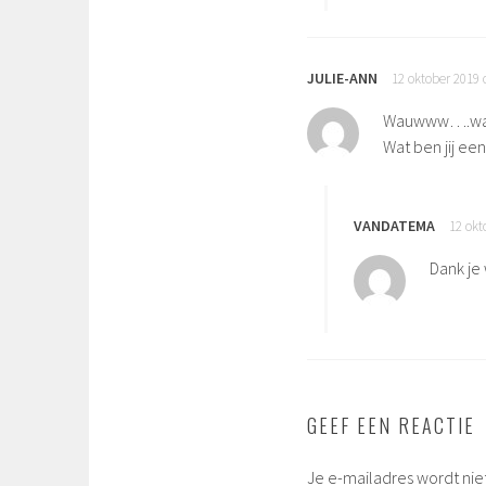
JULIE-ANN
12 oktober 2019
Wauwww….wat e
Wat ben jij e
VANDATEMA
12 okt
Dank je
GEEF EEN REACTIE
Je e-mailadres wordt nie