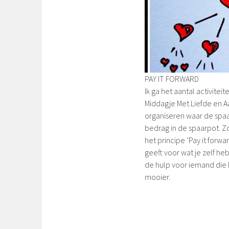
PAY IT FORWARD
Ik ga het aantal activitei
Middagje Met Liefde en 
organiseren waar de spaar
bedrag in de spaarpot. Zov
het principe ‘Pay it forwa
geeft voor wat je zelf he
de hulp voor iemand die 
mooier.