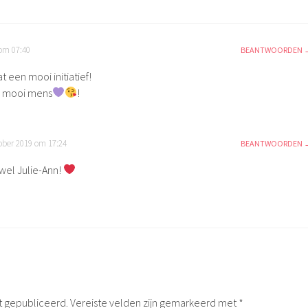
 om 07:40
BEANTWOORDEN
en mooi initiatief!
en mooi mens
!
ober 2019 om 17:24
BEANTWOORDEN
 wel Julie-Ann!
t gepubliceerd.
Vereiste velden zijn gemarkeerd met
*