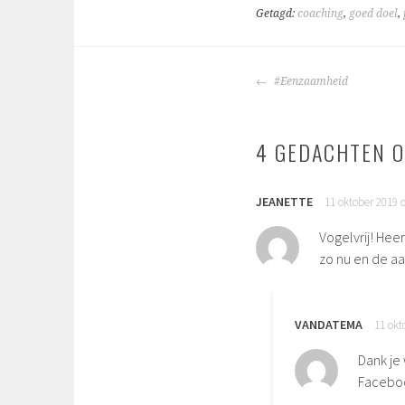
Getagd:
coaching
,
goed doel
,
BERICHTNAVIGA
#Eenzaamheid
4 GEDACHTEN O
JEANETTE
11 oktober 2019 
Vogelvrij! Heer
zo nu en de a
VANDATEMA
11 okt
Dank je
Faceboo