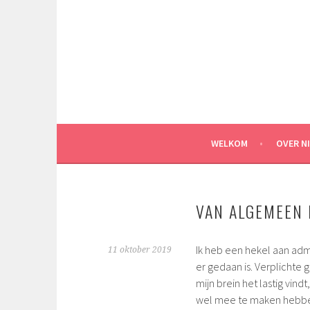
Spring
naar
inhoud
WELKOM
OVER N
VAN ALGEMEEN
Ik heb een hekel aan adm
11 oktober 2019
er gedaan is. Verplichte 
mijn brein het lastig vind
wel mee te maken hebben d