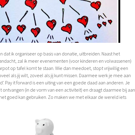
ten dat ik organiseer op basis van donatie, uitbreiden. Naast het
Aandacht, zal ik meer evenementen (voor kinderen en volwassenen)
pot op tafel komt te staan. Wie dan meedoet, stopt vrijwillig een
eel als jij wilt, zoveel als jij kunt missen. Daarmee werk je mee aan
rd’. Pay it forward is een uiting van een goede daad aan anderen. Je
bt ontvangen (in de vorm van een activiteit) en draagt daarmee bij aan
het goed kan gebruiken. Zo maken we met elkaar de wereld iets