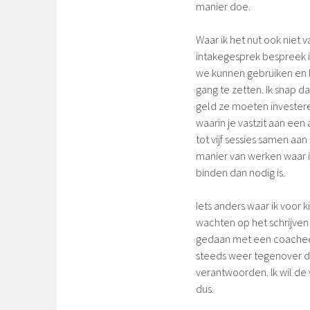
manier doe.
Waar ik het nut ook niet 
intakegesprek bespreek ik
we kunnen gebruiken en ho
gang te zetten. Ik snap d
geld ze moeten invester
waarin je vastzit aan een 
tot vijf sessies samen aan
manier van werken waar ik 
binden dan nodig is.
Iets anders waar ik voor k
wachten op het schrijven
gedaan met een coachee. 
steeds weer tegenover de
verantwoorden. Ik wil de v
dus.