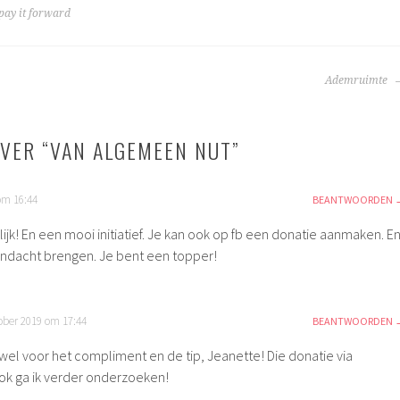
pay it forward
TIE
Ademruimte
VER “
VAN ALGEMEEN NUT
”
om 16:44
BEANTWOORDEN
lijk! En een mooi initiatief. Je kan ook op fb een donatie aanmaken. E
andacht brengen. Je bent een topper!
ober 2019 om 17:44
BEANTWOORDEN
 wel voor het compliment en de tip, Jeanette! Die donatie via
k ga ik verder onderzoeken!