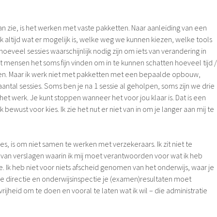
van zie, is het werken met vaste pakketten. Naar aanleiding van een
 altijd wat er mogelijk is, welke weg we kunnen kiezen, welke tools
eveel sessies waarschijnlijk nodig zijn om iets van verandering in
at mensen het soms fijn vinden om in te kunnen schatten hoeveel tijd /
en. Maar ik werk niet met pakketten met een bepaalde opbouw,
aantal sessies. Soms ben je na 1 sessie al geholpen, soms zijn we drie
 het werk. Je kunt stoppen wanneer het voor jou klaar is. Dat is een
bewust voor kies. Ik zie het nut er niet van in om je langer aan mij te
ies, is om niet samen te werken met verzekeraars. Ik zit niet te
 van verslagen waarin ik mij moet verantwoorden voor wat ik heb
Ik heb niet voor niets afscheid genomen van het onderwijs, waar je
 directie en onderwijsinspectie je (examen)resultaten moet
rijheid om te doen en vooral te laten wat ik wil – die administratie