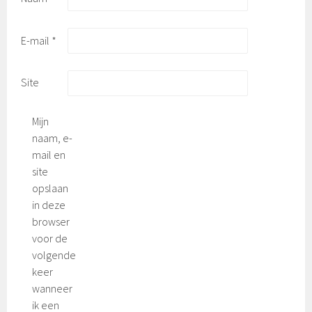
E-mail
*
Site
Mijn
naam, e-
mail en
site
opslaan
in deze
browser
voor de
volgende
keer
wanneer
ik een