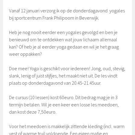
Vanaf 12 januari verzorg ik op de donderdagavond yogales
bij sportcentrum Frank Philipoom in Beverwijk.
Heb je nog nooit eerder een yogales gevolgd en ben je
benieuwd om te ontdekken wat jouw lichaam allemaal
kan? Of heb je al eerder yoga gedaan en wil je het graag
weer oppakken?
Doe mee! Yoga is geschikt voor iedereen! Jong, oud, stevig,
slank, lenig of juist stijfjes, het maakt niet uit. De les vindt
plaats op donderdagavond van 20.45-21.45uur.
De cursus (10 lessen) kost 60euro. Dit bedrag mag je in 3
termijn betalen. Wil je een keer een losse les meedoen,
dan kost deze 7,50euro.
Voor het meedoen is makkelijk zittende kleding (incl. warm
vest of warme trui) voldoende. Een eigen matje en