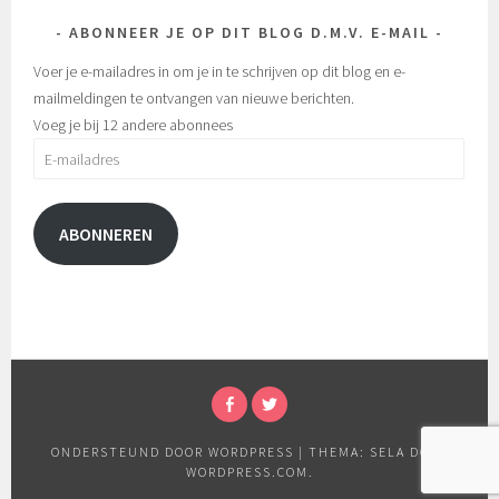
ABONNEER JE OP DIT BLOG D.M.V. E-MAIL
Voer je e-mailadres in om je in te schrijven op dit blog en e-
mailmeldingen te ontvangen van nieuwe berichten.
Voeg je bij 12 andere abonnees
E-
mailadres
ABONNEREN
FACEBOOK
TWITTER
ONDERSTEUND DOOR WORDPRESS
|
THEMA: SELA DOOR
WORDPRESS.COM
.