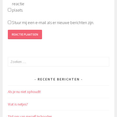
reactie
plaats.
Stuur mij een e-mail als er nieuwe berichten zijn.
Zoeken
naar:
RECENTE BERICHTEN
Als je nu niet ophoudt!
Wat is netjes?
Tijd om van mezelf te houden.