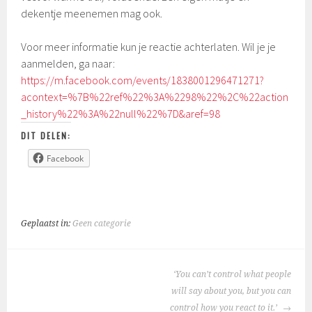
dekentje meenemen mag ook.
Voor meer informatie kun je reactie achterlaten. Wil je je
aanmelden, ga naar:
https://m.facebook.com/events/1838001296471271?
acontext=%7B%22ref%22%3A%2298%22%2C%22action
_history%22%3A%22null%22%7D&aref=98
DIT DELEN:
Facebook
Geplaatst in:
Geen categorie
BERICHTNAVIGATIE
‘You can’t control what people
will say about you, but you can
control how you react to it.’