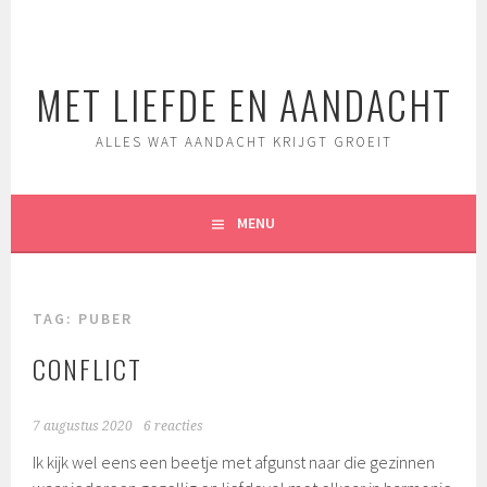
Spring
naar
inhoud
MET LIEFDE EN AANDACHT
ALLES WAT AANDACHT KRIJGT GROEIT
MENU
TAG:
PUBER
CONFLICT
7 augustus 2020
6 reacties
Ik kijk wel eens een beetje met afgunst naar die gezinnen