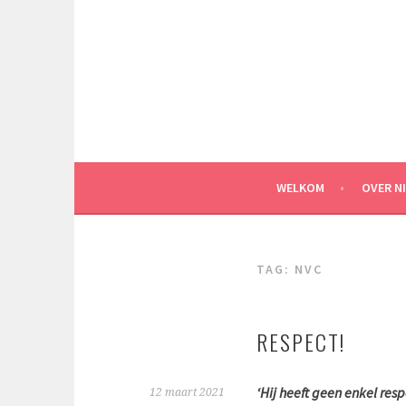
Spring
naar
inhoud
WELKOM
OVER N
TAG:
NVC
RESPECT!
‘Hij heeft geen enkel resp
12 maart 2021