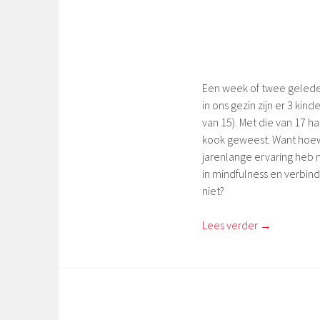
Een week of twee geleden
in ons gezin zijn er 3 k
van 15). Met die van 17 ha
kook geweest. Want hoewel
jarenlange ervaring heb
in mindfulness en verbind
niet?
Lees verder
→