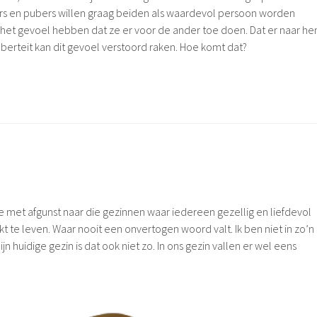
rs en pubers willen graag beiden als waardevol persoon worden
i het gevoel hebben dat ze er voor de ander toe doen. Dat er naar he
uberteit kan dit gevoel verstoord raken. Hoe komt dat?
je met afgunst naar die gezinnen waar iedereen gezellig en liefdevol
kt te leven. Waar nooit een onvertogen woord valt. Ik ben niet in zo’n
n huidige gezin is dat ook niet zo. In ons gezin vallen er wel eens