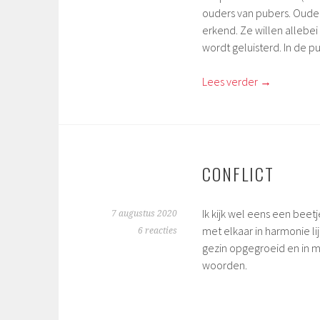
ouders van pubers. Oude
erkend. Ze willen allebe
wordt geluisterd. In de p
Lees verder
→
CONFLICT
Ik kijk wel eens een beet
7 augustus 2020
met elkaar in harmonie lij
6 reacties
gezin opgegroeid en in mij
woorden.