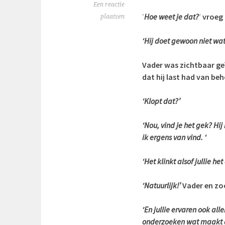
Een reactie
‘
Hoe weet je dat?
’
vroeg 
plaatsen
‘Hij doet gewoon niet wat
Vader was zichtbaar ge
dat hij last had van beh
‘Klopt dat?’
‘Nou, vind je het gek? Hij
ik ergens van vind. ‘
‘Het klinkt alsof jullie he
‘Natuurlijk!’
Vader en zo
‘En jullie ervaren ook all
onderzoeken wat maakt da