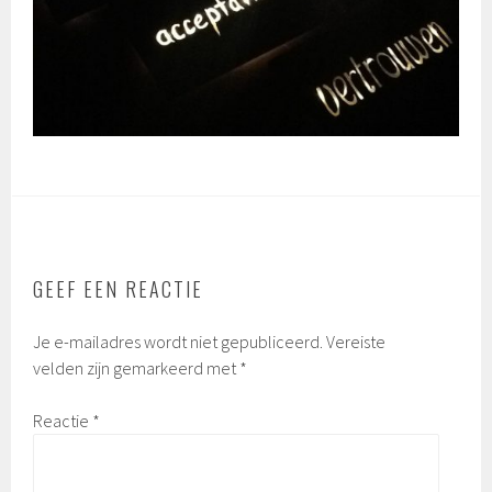
GEEF EEN REACTIE
Je e-mailadres wordt niet gepubliceerd.
Vereiste
velden zijn gemarkeerd met
*
Reactie
*