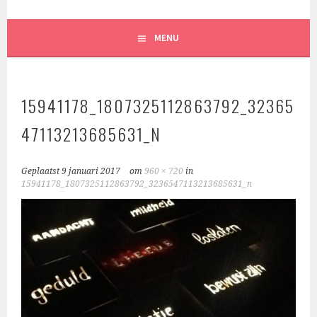
MENU
15941178_1807325112863792_32365
47113213685631_N
Geplaatst
9 januari 2017
om
960 × 720
in
15941178_1807325112863792_3236547113213685631_n