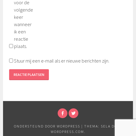
voor de
volgende
keer
wanneer
ik een
reactie
plaats.
Stuur mij een e-mail als er nieuwe berichten zijn.
FACEBOOK
TWITTER
ONDERSTEUND DOOR WORDPRESS
|
THEMA: SELA DOOR
WORDPRESS.COM
.